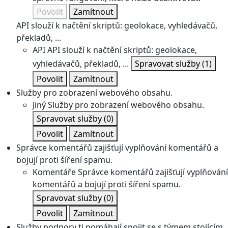
Povolit
Zamítnout
API slouží k načtění skriptů: geolokace, vyhledávačů,
překladů, ...
API
API slouží k načtění skriptů: geolokace,
vyhledávačů, překladů, ...
Spravovat služby
(1)
Povolit
Zamítnout
Služby pro zobrazení webového obsahu.
Jiný
Služby pro zobrazení webového obsahu.
Spravovat služby
(0)
Povolit
Zamítnout
Správce komentářů zajišťují vyplňování komentářů a
bojují proti šíření spamu.
Komentáře
Správce komentářů zajišťují vyplňování
komentářů a bojují proti šíření spamu.
Spravovat služby
(0)
Povolit
Zamítnout
Služby podpory ti pomáhají spojit se s týmem stojícím